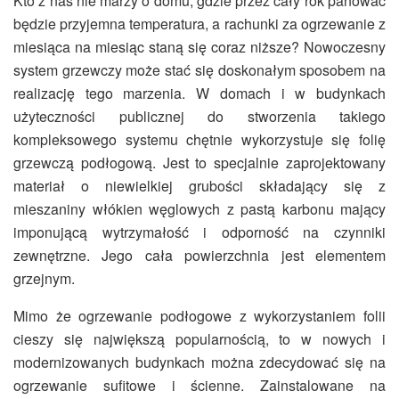
Kto z nas nie marzy o domu, gdzie przez cały rok panować
będzie przyjemna temperatura, a rachunki za ogrzewanie z
miesiąca na miesiąc staną się coraz niższe? Nowoczesny
system grzewczy może stać się doskonałym sposobem na
realizację tego marzenia. W domach i w budynkach
użyteczności publicznej do stworzenia takiego
kompleksowego systemu chętnie wykorzystuje się folię
grzewczą podłogową. Jest to specjalnie zaprojektowany
materiał o niewielkiej grubości składający się z
mieszaniny włókien węglowych z pastą karbonu mający
imponującą wytrzymałość i odporność na czynniki
zewnętrzne. Jego cała powierzchnia jest elementem
grzejnym.
Mimo że ogrzewanie podłogowe z wykorzystaniem folii
cieszy się największą popularnością, to w nowych i
modernizowanych budynkach można zdecydować się na
ogrzewanie sufitowe i ścienne. Zainstalowane na