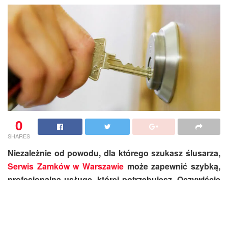
0
SHARES
Niezależnie od powodu, dla którego szukasz ślusarza,
Serwis Zamków w Warszawie
może zapewnić szybką,
profesjonalną usługę, której potrzebujesz. Oczywiście
nikt nie chce być w potrzebie, ale kiedy pojawia się taka
sytuacja, dobrze jest wiedzieć, że ma się kogoś
takiego, na którym można polegać o każdej porze dnia.