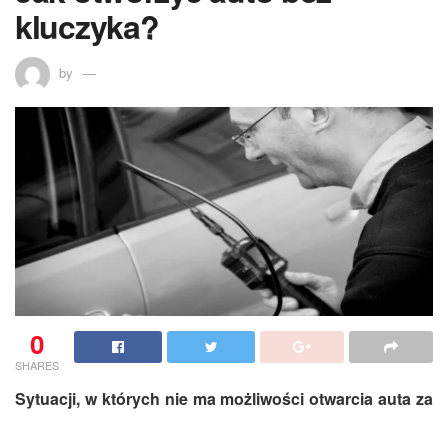
kluczyka?
by
0
SHARES
Sytuacji, w których nie ma możliwości otwarcia auta za
pomocą kluczyka wbrew pozorom jest wiele. Nie dość,