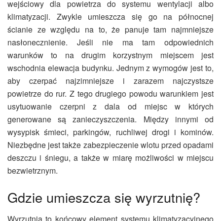
wejściowy dla powietrza do systemu wentylacji albo
klimatyzacji. Zwykle umieszcza się go na północnej
ścianie ze względu na to, że panuje tam najmniejsze
nasłonecznienie. Jeśli nie ma tam odpowiednich
warunków to na drugim korzystnym miejscem jest
wschodnia elewacja budynku. Jednym z
wymogów
jest to,
aby czerpać najzimniejsze i zarazem najczystsze
powietrze do rur. Z
tego drugiego
powodu warunkiem jest
usytuowanie czerpni z dala od miejsc w których
generowane są zanieczyszczenia. Między innymi od
wysypisk śmieci, parkingów, ruchliwej drogi i kominów.
Niezbędne jest także zabezpieczenie wlotu przed opadami
deszczu
i
śniegu, a także w miarę możliwości w miejscu
bezwietrznym.
Gdzie umieszcza się wyrzutnię?
Wyrzutnia to końcowy element systemu klimatyzacyjnego