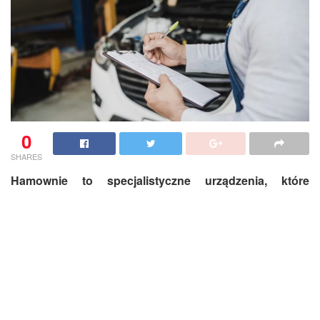
0
SHARES
Hamownie to specjalistyczne urządzenia, które
odgrywają kluczową rolę w branży motoryzacyjnej.
Służą do testowania i kalibrowania pojazdów,
zapewniając precyzyjne dane na temat ich wydajności.
W tym artykule przyjrzymy się różnorodnym usługom
wykonywanym na hamowni, zwracając szczególną
uwagę na to, jak te procesy wpływają na optymalizację
i bezpieczeństwo pojazdów.