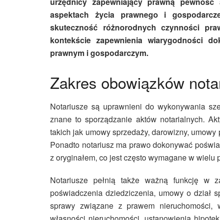
urzędnicy zapewniający prawną pewność 
aspektach życia prawnego i gospodarcze
skuteczność różnorodnych czynności praw
kontekście zapewnienia wiarygodności d
prawnym i gospodarczym.
Zakres obowiązków nota
Notariusze są uprawnieni do wykonywania szer
znane to sporządzanie aktów notarialnych. A
takich jak umowy sprzedaży, darowizny, umowy p
Ponadto notariusz ma prawo dokonywać poświadc
z oryginałem, co jest często wymagane w wielu 
Notariusze pełnią także ważną funkcję w 
poświadczenia dziedziczenia, umowy o dział sp
sprawy związane z prawem nieruchomości, w
własności nieruchomości, ustanowienia hipotek