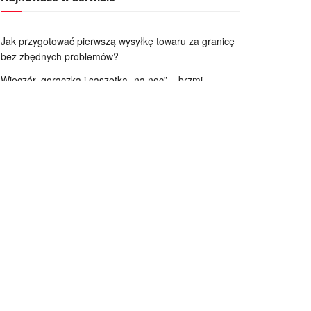
Jak przygotować pierwszą wysyłkę towaru za granicę
bez zbędnych problemów?
Wieczór, gorączka i saszetka „na noc” – brzmi
znajomo?
Na czym polega osteointegracja implantu?
Gdzie można wykorzystać tuleje tekturowe?
Czym jest folia polietylenowa PE?
Mocno zniszczone włosy na skutek częstego
farbowania – jak je pielęgnować, by odzyskały blask?
Trendy w aranżacji ogrodu – jak kostka brukowa Jadar
odmieni Twoją przestrzeń
Chemia do łazienki – preparaty, które poradzą sobie z
każdym osadem
Sneakersy damskie i męskie – jak wybrać modne i