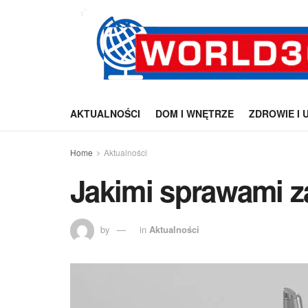
AKTUALNOŚCI
DOM I WNĘTRZE
ZDROWIE I 
Home
Aktualności
Jakimi sprawami z
by
in
Aktualności