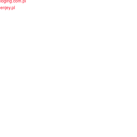
loging.com.pl
enjey.pl