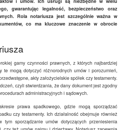
aktów i umów. Ich usługi są niezbędne w wielu
go, gwarantując legalność, bezpieczeństwo oraz
nych. Rola notariusza jest szczególnie ważna w
okumentów, co ma kluczowe znaczenie w obrocie
riusza
okiej gamy czynności prawnych, z których najbardziej
kty te mogą dotyczyć różnorodnych umów i porozumień,
rzedwstępne, akty założycielskie spółek czy testamenty.
zeń, czyli stwierdzania, że dany dokument jest zgodny
procedurach administracyjnych i sądowych.
zakresie prawa spadkowego, gdzie mogą sporządzać
adku czy testamenty. Ich działalność obejmuje również
 tym sporządzanie umów dotyczących przeniesienia
i, czy też umów najmu i dzierżawy. Notariusz zapewnia