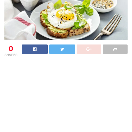
0
SHARES
Jajka na śniadanie to nie tylko klasyka, ale także
bardzo dobry wybór pod względem wartości
odżywczych i korzyści zdrowotnych. Jajka są bogate w
białko, które jest niezbędne do budowy i regeneracji
mięśni, a także zawierają witaminy A, D, E i B12, które
wspierają zdrowie oczu, skóry oraz układu
nerwowego.
Badania pokazują, że
jedzenie jajek na śniadanie
może
przyczynić się do dłuższego uczucia sytości, co może