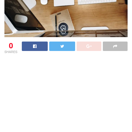
0
SHARES
Na co zwrócić uwagę
projektując nowoczesną stronę
internetową
? Czym charakteryzuje się dobra strona
internetowa? Jak szukać wykonawcy strony internetowej w
Krakowie dla firm z małopolski ? Poznaj 5 cech dobrej
strony internetowej.
Dobra strona internetowa, co to
znaczy?
Istnieje kilka podstawowych parametrów, które