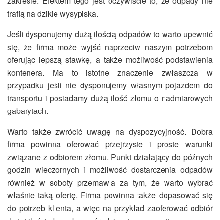
zakresie
. Efektem tego jest oczywiście to, że odpady n
ie
trafią na dzikie wysypiska.
Jeśli dysponujemy dużą ilością odpadów to warto upewnić
się, że firma może wyjść naprzeciw naszym potrzebom
oferując lepszą stawkę, a także możliwość podstawienia
kontenera. Ma to istotne znaczenie zwłaszcza w
przypadku jeśli nie dysponujemy własnym pojazdem do
transportu i posiadamy dużą ilość złomu o nadmiarowych
gabarytach.
Warto także zwrócić uwagę na dyspozycyjność. Dobra
firma powinna oferować przejrzyste i proste warunki
związane z odbiorem złomu. Punkt działający do późnych
godzin wieczornych i możliwość dostarczenia odpadów
również w soboty przemawia za tym, że warto wybrać
właśnie taką ofertę. Firma powinna także dopasować się
do potrzeb klienta, a więc na przykład zaoferować odbiór