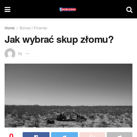
Home
Biznes i Finanse
Jak wybrać skup złomu?
by
0