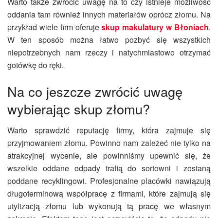
Warto także zwrócić uwagę na to czy istnieje możliwość
oddania tam również innych materiałów
oprócz
złomu. Na
przykład wiele firm oferuje
skup makulatury w Błoniach
.
W ten sposób można łatwo pozbyć się wszystkich
niepotrzebnych nam rzeczy i natychmiastowo otrzymać
gotówkę do ręki.
Na co jeszcze zwrócić uwagę
wybierając skup złomu?
Warto sprawdzić reputację firmy, która zajmuje się
przyjmowaniem złomu. Powinno nam zależeć nie tylko na
atrakcyjnej wycenie, ale powinniśmy upewnić się, że
wszelkie oddane odpady trafią do sortowni i zostaną
poddane recyklingowi. Profesjonalne placówki nawiązują
długoterminową współpracę z firmami, które zajmują się
utylizacją
złomu lub wykonują tą pracę we własnym