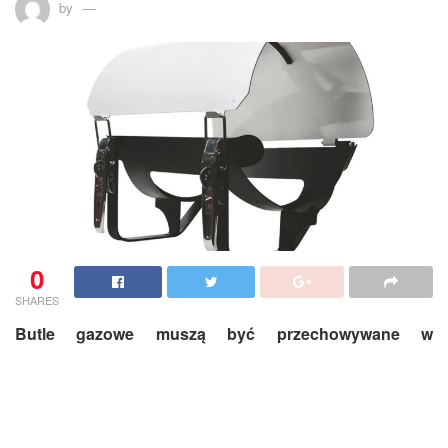
by
0
SHARES
Butle gazowe muszą być przechowywane w
odpowiednich warunkach. Duże znaczenie ma też
zabezpieczenie ich przed czynnikami zewnętrznymi,
między innymi przed wpływem czynników
atmosferycznych, uderzeniami, upadkami. Do tego