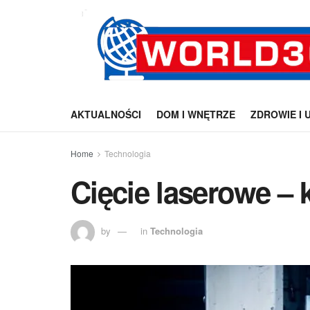
AKTUALNOŚCI
DOM I WNĘTRZE
ZDROWIE I 
Home
Technologia
Cięcie laserowe – 
by
in
Technologia