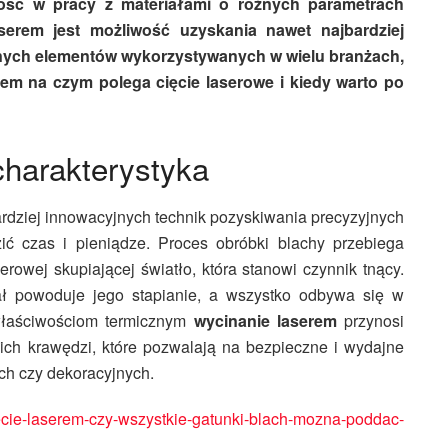
ść w pracy z materiałami o różnych parametrach
serem jest możliwość uzyskania nawet najbardziej
innych elementów wykorzystywanych w wielu branżach,
tem na czym polega cięcie laserowe i kiedy warto po
charakterystyka
ardziej innowacyjnych technik pozyskiwania precyzyjnych
ić czas i pieniądze. Proces obróbki blachy przebiega
rowej skupiającej światło, która stanowi czynnik tnący.
ał powoduje jego stapianie, a wszystko odbywa się w
właściwościom termicznym
wycinanie laserem
przynosi
ich krawędzi, które pozwalają na bezpieczne i wydajne
h czy dekoracyjnych.
ciecie-laserem-czy-wszystkie-gatunki-blach-mozna-poddac-