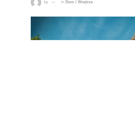
by
in
Dom i Wnętrze