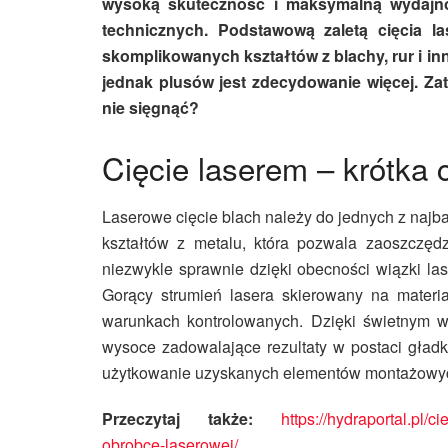
wysoką skuteczność i maksymalną wydajno
technicznych. Podstawową zaletą cięcia la
skomplikowanych kształtów z blachy, rur i 
jednak plusów jest zdecydowanie więcej. Za
nie sięgnąć?
Cięcie laserem – krótka 
Laserowe cięcie
blach należy do jednych z najb
kształtów z metalu, która pozwala zaoszczędz
niezwykle sprawnie dzięki obecności wiązki lase
Gorący strumień lasera skierowany na materi
warunkach kontrolowanych. Dzięki świetnym 
wysoce zadowalające rezultaty w postaci gładk
użytkowanie uzyskanych elementów montażowyc
Przeczytaj także:
https://hydraportal.pl/
obrobce-laserowej/