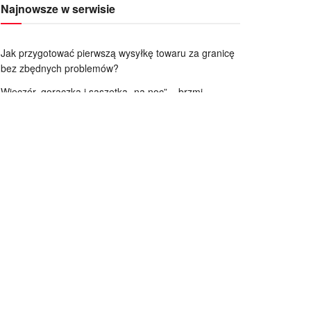
Najnowsze w serwisie
Jak przygotować pierwszą wysyłkę towaru za granicę
bez zbędnych problemów?
Wieczór, gorączka i saszetka „na noc” – brzmi
znajomo?
Na czym polega osteointegracja implantu?
Gdzie można wykorzystać tuleje tekturowe?
Czym jest folia polietylenowa PE?
Mocno zniszczone włosy na skutek częstego
farbowania – jak je pielęgnować, by odzyskały blask?
Trendy w aranżacji ogrodu – jak kostka brukowa Jadar
odmieni Twoją przestrzeń
Chemia do łazienki – preparaty, które poradzą sobie z
każdym osadem