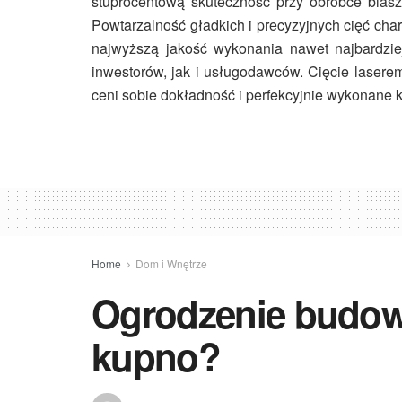
stuprocentową skuteczność przy obróbce bla
Powtarzalność gładkich i precyzyjnych cięć cha
najwyższą jakość wykonania nawet najbardzie
inwestorów, jak i usługodawców.
Cięcie lasere
ceni sobie dokładność i perfekcyjnie wykonane k
Home
Dom i Wnętrze
Ogrodzenie budow
kupno?