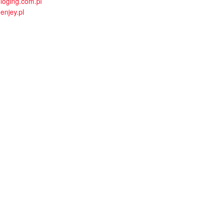
loging.com.pl
enjey.pl