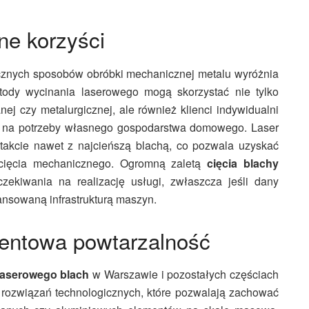
ne korzyści
ycznych sposobów obróbki mechanicznej metalu wyróżnia
tody wycinania laserowego mogą skorzystać nie tylko
ej czy metalurgicznej, ale również klienci indywidualni
ur na potrzeby własnego gospodarstwa domowego. Laser
ntakcie nawet z najcieńszą blachą, co pozwala uzyskać
 cięcia mechanicznego. Ogromną zaletą
cięcia blachy
zekiwania na realizację usługi, zwłaszcza jeśli dany
sowaną infrastrukturą maszyn.
centowa powtarzalność
laserowego blach
w Warszawie i pozostałych częściach
 rozwiązań technologicznych, które pozwalają zachować